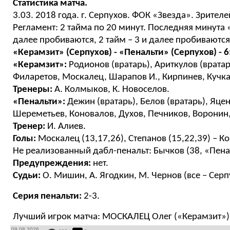
Статистика матча.
3.03. 2018 года. г. Серпухов. ФОК «Звезда». Зрителе
Регламент: 2 тайма по 20 минут. Последняя минута «
далее пробиваются, 2 тайм – 3 и далее пробиваются
«Керамзит» (Серпухов) -
«Пенальти»
(Серпухов)
- 6
«Керамзит»:
Родионов (вратарь), Ариткулов (вратарь
Филаретов, Москалец, Шарапов И., Кирпинев, Кучка
Тренеры:
А. Колмыков, К. Новоселов.
«Пенальти»:
Дежин (вратарь), Белов (вратарь), Яцен
Шереметьев, Коновалов, Духов, Печников, Воронин,
Тренер:
И. Алиев.
Голы:
Москалец (13,17,26), Степанов (15,22,39) – Ко
Не реализованный дабл-пенальт: Бычков (38, «Пена
Предупреждения:
нет.
Судьи:
О. Мишин, А. Ягодкин, М. Чернов (все – Серп
Серия пенальти:
2-3.
Лучший игрок матча: МОСКАЛЕЦ Олег («Керамзит»)
09.08.2026