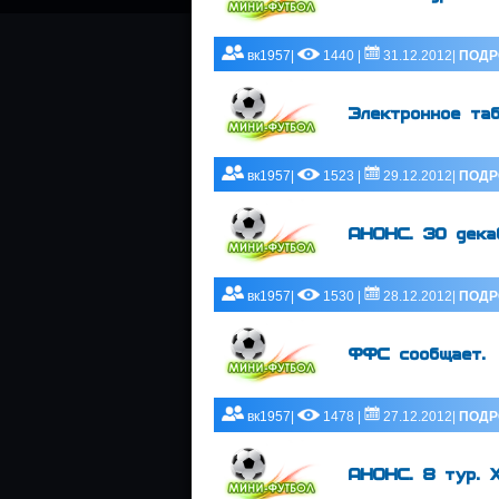
вк1957|
1440 |
31.12.2012|
ПОДР
Электронное т
вк1957|
1523 |
29.12.2012|
ПОДР
АНОНС. 30 дека
вк1957|
1530 |
28.12.2012|
ПОДР
ФФС сообщает.
вк1957|
1478 |
27.12.2012|
ПОДР
АНОНС. 8 тур. 