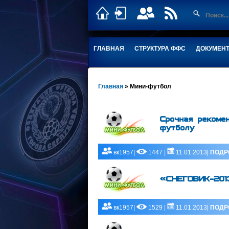
ГЛАВНАЯ
СТРУКТУРА ФФС
ДОКУМЕН
Главная
»
Мини-футбол
Срочная рекомен
футболу
вк1957|
1447 |
11.01.2013|
ПОДР
«СНЕГОВИК-201
вк1957|
1529 |
11.01.2013|
ПОДР