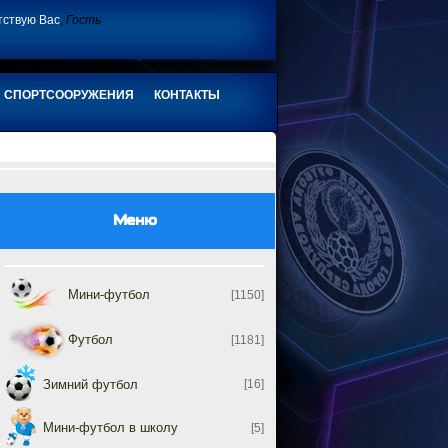
тствую Вас
,
Гость
СПОРТСООРУЖЕНИЯ
КОНТАКТЫ
Меню
Мини-футбол
[1150]
Футбол
[1181]
Зимний футбол
[16]
Мини-футбол в школу
[5]