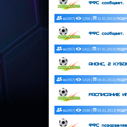
ФФС сообщает.
вк1957|
1356 |
11.01.2013|
ПОДР
ФФС сообщает.
вк1957|
1411 |
07.01.2013|
ПОДР
АНОНС, 2 КУБО
вк1957|
1419 |
06.01.2013|
ПОДР
РАСПИСАНИЕ ИГР
вк1957|
1598 |
05.01.2013|
ПОДР
ФФС поздравля