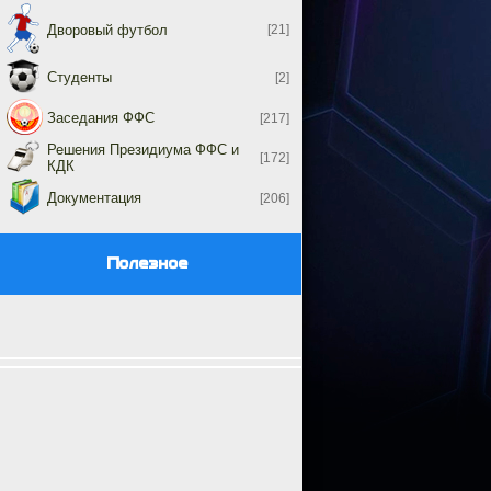
Дворовый футбол
[21]
Студенты
[2]
Заседания ФФС
[217]
Решения Президиума ФФС и
[172]
КДК
Документация
[206]
Полезное