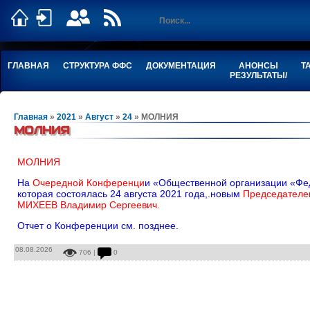
ГЛАВНАЯ
СТРУКТУРА ФФС
ДОКУМЕНТАЦИЯ
АНОНСЫ
Т
РЕЗУЛЬТАТЫ/
Главная
»
2021
»
Август
»
24
» МОЛНИЯ
МОЛНИЯ
МОЛНИЯ
На
Очередной Конференци
и «Общественной организации «Фед
которая состоялась 24 августа 2021 года,.новым
Председателе
МИХЕЕВ Владимир Сергеевич.
Отчет о Конференции см. позднее.
08.08.2026
706 |
0