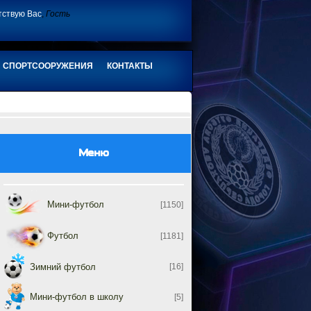
тствую Вас
,
Гость
СПОРТСООРУЖЕНИЯ
КОНТАКТЫ
Меню
Мини-футбол
[1150]
Футбол
[1181]
Зимний футбол
[16]
Мини-футбол в школу
[5]