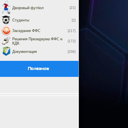
Дворовый футбол
[21]
Студенты
[2]
Заседания ФФС
[217]
Решения Президиума ФФС и
[172]
КДК
Документация
[206]
Полезное