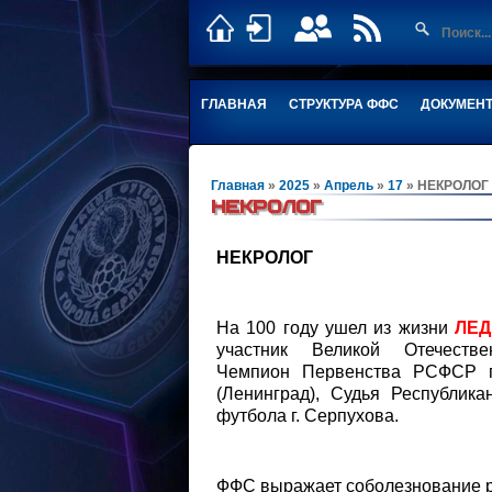
ГЛАВНАЯ
СТРУКТУРА ФФС
ДОКУМЕН
Главная
»
2025
»
Апрель
»
17
» НЕКРОЛОГ
НЕКРОЛОГ
НЕКРОЛОГ
На 100 году ушел из жизни
ЛЕД
участник Великой Отечеств
Чемпион Первенства РСФСР п
(Ленинград), Судья Республика
футбола г. Серпухова.
ФФС выражает соболезнование р