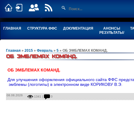
ГЛАВНАЯ
СТРУКТУРА ФФС
ДОКУМЕНТАЦИЯ
АНОНСЫ
Т
РЕЗУЛЬТАТЫ/
Главная
»
2015
»
Февраль
»
5
» ОБ ЭМБЛЕМАХ КОМАНД.
ОБ ЭМБЛЕМАХ КОМАНД.
ОБ ЭМБЛЕМАХ КОМАНД.
Для улучшения оформления официального сайта ФФС предста
эмблемы (логотипы) в электронном виде КОРИКОВУ В.Э.
08.08.2026
1341 |
0