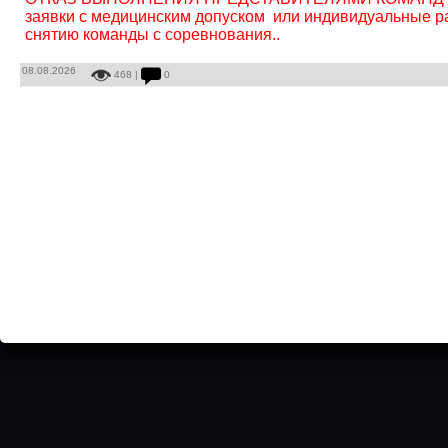
заявки с медицинским допуском или индивидуальные
снятию команды с соревнования..
08.08.2026
468 |
0