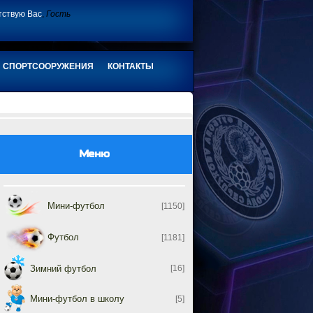
тствую Вас
,
Гость
СПОРТСООРУЖЕНИЯ
КОНТАКТЫ
Меню
Мини-футбол
[1150]
Футбол
[1181]
Зимний футбол
[16]
Мини-футбол в школу
[5]