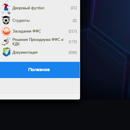
Дворовый футбол
[21]
Студенты
[2]
Заседания ФФС
[217]
Решения Президиума ФФС и
[172]
КДК
Документация
[206]
Полезное