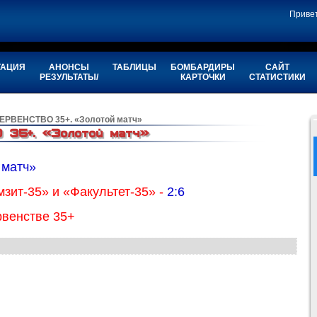
Приве
ТАЦИЯ
АНОНСЫ
ТАБЛИЦЫ
БОМБАРДИРЫ
САЙТ
РЕЗУЛЬТАТЫ/
КАРТОЧКИ
СТАТИСТИКИ
ПЕРВЕНСТВО 35+. «Золотой матч»
35+. «Золотой матч»
 матч»
зит-35» и «Факультет-35» -
2:6
рвенстве 35+