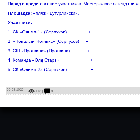
Парад и представление участников. Мастер-класс легенд пляж
Площадка:
«пляж» Бутурлинский.
Участники:
1. СК «Олимп-1» (Серпухов) +
2. «Пенальти-Ногинка» (Серпухов) +
3. СШ «Протвино» (Протвино) +
4. Команда «Олд Старз» +
5. СК «Олимп-2» (Серпухов) +
09.08.2026
118 |
0