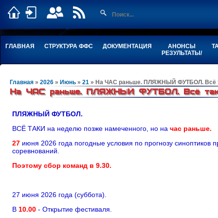
ГЛАВНАЯ
СТРУКТУРА ФФС
ДОКУМЕНТАЦИЯ
АНОНСЫ
Т
РЕЗУЛЬТАТЫ/
Главная
»
2026
»
Июнь
»
21
» На ЧАС раньше. ПЛЯЖНЫЙ ФУТБОЛ. Всё т
На ЧАС раньше. ПЛЯЖНЫЙ ФУТБОЛ. Всё таки
ПЛЯЖНЫЙ ФУТБОЛ.
ВСЁ ТАКИ на неделю позже намеченного, но на
час раньше.
27
июня 2026 года погодные условия по прогнозу синоптиков
соревнований.
Поэтому сбор команд в 9.30.
27 июня 2026 года (суббота).
В
10.00
- Открытие фестиваля.