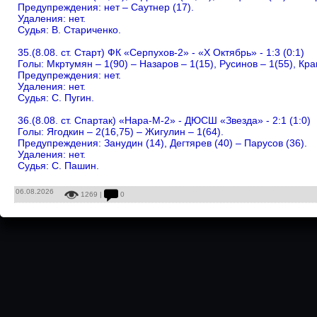
Предупреждения: нет – Саутнер (17).
Удаления: нет.
Судья: В. Стариченко.
35.(8.08. ст. Старт) ФК «Серпухов-2» - «Х Октябрь» - 1:3 (0:1)
Голы: Мкртумян – 1(90) – Назаров – 1(15), Русинов – 1(55), Кра
Предупреждения: нет.
Удаления: нет.
Судья: С. Пугин.
36.(8.08. ст. Спартак) «Нара-М-2» - ДЮСШ «Звезда» - 2:1 (1:0)
Голы: Ягодкин – 2(16,75) – Жигулин – 1(64).
Предупреждения: Занудин (14), Дегтярев (40) – Парусов (36).
Удаления: нет.
Судья: С. Пашин.
06.08.2026
1269 |
0