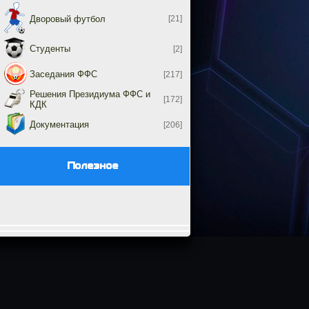
Дворовый футбол
[21]
Студенты
[2]
Заседания ФФС
[217]
Решения Президиума ФФС и
[172]
КДК
Документация
[206]
Полезное