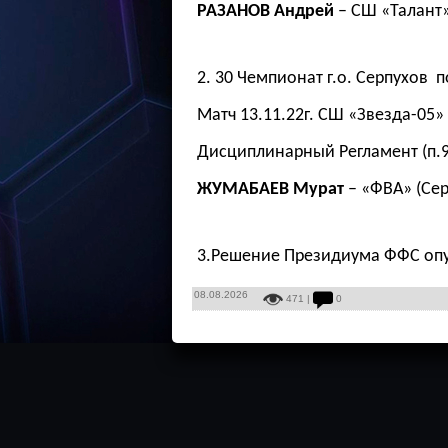
РАЗАНОВ Андрей
– СШ «Талант» 
2. 30 Чемпионат г.о. Серпухов 
Матч 13.11.22г. СШ «Звезда-05» 
Дисциплинарный Регламент (п.9.
ЖУМАБАЕВ Мурат
– «ФВА» (Сер
3.Решение Президиума ФФС опу
08.08.2026
471 |
0