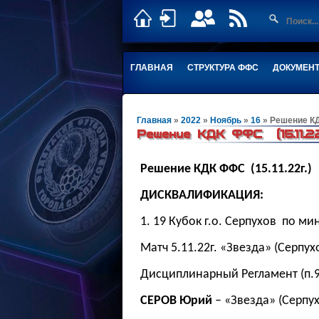
ГЛАВНАЯ
СТРУКТУРА ФФС
ДОКУМЕН
Главная
»
2022
»
Ноябрь
»
16
» Решение КД
Решение КДК ФФС (15.11.22
Решение КДК ФФС (15.11.22г.)
ДИСКВАЛИФИКАЦИЯ:
1. 19 Кубок г.о. Серпухов по м
Матч 5.11.22г. «Звезда» (Серпух
Дисциплинарный Регламент (п.9.
СЕРОВ Юрий
– «Звезда» (Серпух