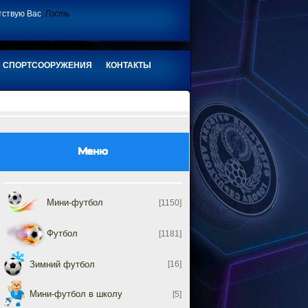
тствую Вас
,
Гость
СПОРТСООРУЖЕНИЯ
КОНТАКТЫ
Меню
Мини-футбол
[1150]
Футбол
[1181]
Зимний футбол
[16]
Мини-футбол в школу
[5]