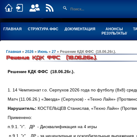
ГЛАВНАЯ
СТРУКТУРА ФФС
ДОКУМЕНТАЦИЯ
АНОНСЫ
Т
РЕЗУЛЬТАТЫ/
Главная
»
2026
»
Июнь
»
27
» Решение КДК ФФС (18.06.26г.).
Решение КДК ФФС (18.06.26г.).
Решение КДК ФФС (18.06.26г.).
1. 14 Чемпионат г.о. Серпухов 2026 года по футболу (8х8) сре
Матч (11.06.26.) «Звезда» (Серпухов) - «Техно Лайн» (Протвино
Нарушитель:
КОСТЕЛЬЦЕВ Станислав, «Техно Лайн» (Протвино
Применено:
п.9.1. "г". ДР - Дисквалификация на 4 игры
п.9.1. "г". ДР - за нецензурные и оскорбительные выражения,