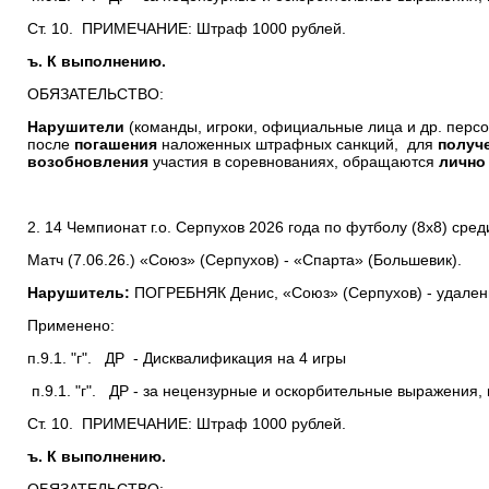
Ст. 10. ПРИМЕЧАНИЕ: Штраф 1000 рублей.
ъ. К выполнению.
ОБЯЗАТЕЛЬСТВО:
Нарушители
(команды, игроки, официальные лица и др. перс
после
погашения
наложенных штрафных санкций, для
получ
возобновления
участия в соревнованиях, обращаются
лично
2. 14 Чемпионат г.о. Серпухов 2026 года по футболу (8х8) сре
Матч (7.06.26.) «Союз» (Серпухов) - «Спарта» (Большевик).
Нарушитель:
ПОГРЕБНЯК Денис, «Союз» (Серпухов) - удалени
Применено:
п.9.1. "г". ДР - Дисквалификация на 4 игры
п.9.1. "г". ДР - за нецензурные и оскорбительные выражения,
Ст. 10. ПРИМЕЧАНИЕ: Штраф 1000 рублей.
ъ. К выполнению.