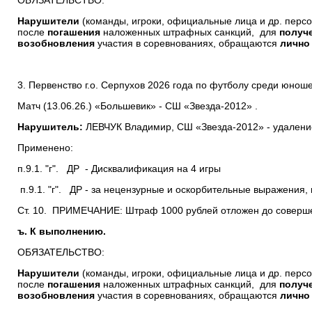
ОБЯЗАТЕЛЬСТВО:
Нарушители
(команды, игроки, официальные лица и др. перс
после
погашения
наложенных штрафных санкций, для
получ
возобновления
участия в соревнованиях, обращаются
лично
3. Первенство г.о. Серпухов 2026 года по футболу среди юнош
Матч (13.06.26.) «Большевик» - СШ «Звезда-2012» .
Нарушитель:
ЛЕВЧУК Владимир, СШ «Звезда-2012» - удаление
Применено:
п.9.1. "г". ДР - Дисквалификация на 4 игры
п.9.1. "г". ДР - за нецензурные и оскорбительные выражения,
Ст. 10. ПРИМЕЧАНИЕ: Штраф 1000 рублей отложен до соверш
ъ. К выполнению.
ОБЯЗАТЕЛЬСТВО:
Нарушители
(команды, игроки, официальные лица и др. перс
после
погашения
наложенных штрафных санкций, для
получ
возобновления
участия в соревнованиях, обращаются
лично