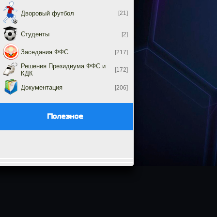
Дворовый футбол
[21]
Студенты
[2]
Заседания ФФС
[217]
Решения Президиума ФФС и
[172]
КДК
Документация
[206]
Полезное