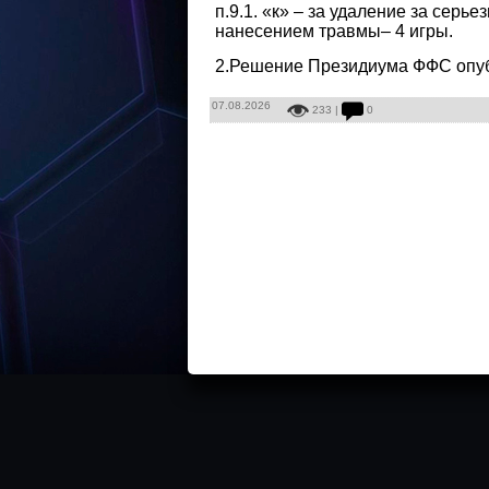
п.9.1. «к» – за удаление за серь
нанесением травмы– 4 игры.
2.Решение Президиума ФФС опуб
07.08.2026
233 |
0