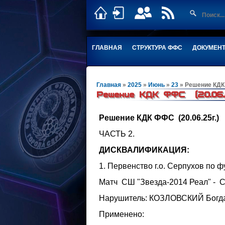
ГЛАВНАЯ
СТРУКТУРА ФФС
ДОКУМЕН
Главная
»
2025
»
Июнь
»
23
» Решение КДК 
Решение КДК ФФС (20.06.
Решение КДК ФФС (20.06.25г.)
ЧАСТЬ 2.
ДИСКВАЛИФИКАЦИЯ:
1. Первенство г.о. Серпухов по 
Матч СШ "Звезда-2014 Реал" - СШ
Нарушитель: КОЗЛОВСКИЙ Богд
Применено: