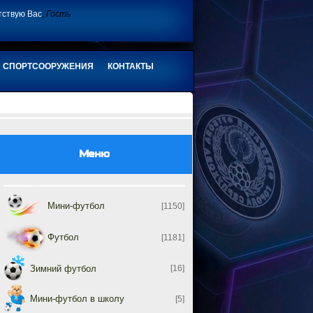
тствую Вас
,
Гость
СПОРТСООРУЖЕНИЯ
КОНТАКТЫ
Меню
Мини-футбол
[1150]
Футбол
[1181]
Зимний футбол
[16]
Мини-футбол в школу
[5]