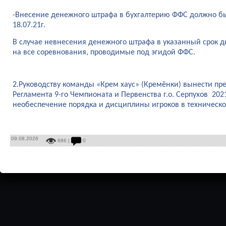
-Внесение денежного штрафа в бухгалтерию ФФС должно бы
18.07.21г.
В случае невнесения денежного штрафа в указанный срок 
на все соревнования, проводимые под эгидой ФФС.
2.Руководству команды «Крем хаус» (Кремёнки) вынести пр
Регламента 9-го Чемпионата и Первенства г.о. Серпухов 202
необеспечение порядка и дисциплины игроков в техническо
09.08.2026
686 |
0