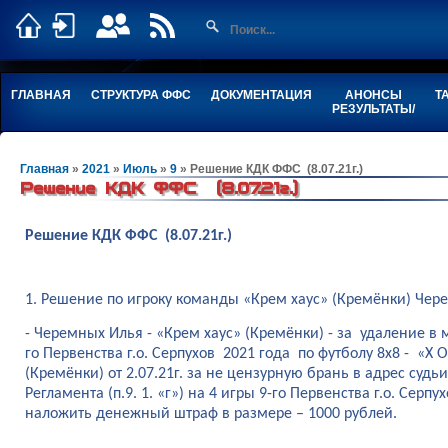
ГЛАВНАЯ
СТРУКТУРА ФФС
ДОКУМЕНТАЦИЯ
АНОНСЫ
Т
РЕЗУЛЬТАТЫ/
Главная
»
2021
»
Июль
»
9
» Решение КДК ФФС (8.07.21г.)
Решение КДК ФФС (8.07.21г.)
Решение КДК ФФС (8.07.21г.)
1. Решение по игроку команды «Крем хаус» (Кремёнки) Чер
- Черемных Илья - «Крем хаус» (Кремёнки) - за удаление в
го Первенства г.о. Серпухов 2021 года по футболу 8х8 - «Х 
(Кремёнки) от 2.07.21г. за не цензурную брань в адрес суд
Регламента (п.9. 1. «г») на 4 игры 9-го Первенства г.о. Серп
наложить денежный штраф в размере – 1000 рублей.