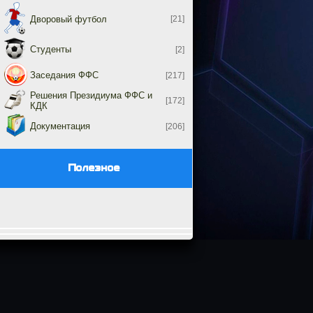
Дворовый футбол
[21]
Студенты
[2]
Заседания ФФС
[217]
Решения Президиума ФФС и
[172]
КДК
Документация
[206]
Полезное