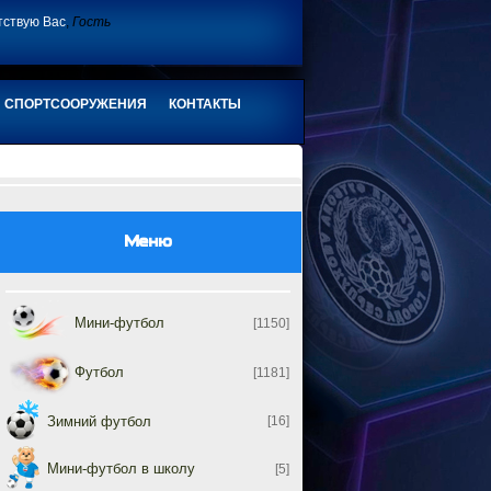
тствую Вас
,
Гость
СПОРТСООРУЖЕНИЯ
КОНТАКТЫ
Меню
Мини-футбол
[1150]
Футбол
[1181]
Зимний футбол
[16]
Мини-футбол в школу
[5]