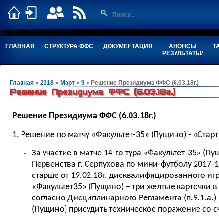
ГЛАВНАЯ
СТРУКТУРА ФФС
ДОКУМЕНТАЦИЯ
АНОНСЫ
Т
РЕЗУЛЬТАТЫ/
Главная
»
2018
»
Март
»
9
» Решение Президиума ФФС (6.03.18г.)
Решение Президиума ФФС (6.03.18г.)
Решение Президиума ФФС (6.03.18г.)
1. Решение по матчу «Факультет-35» (Пущино) - «Старт»
За участие в матче 14-го тура «Факультет-35» (Пущ
Первенства г. Серпухова по мини-футболу 2017-18
старше от 19.02.18г. дисквалифицированного 
«Факультет35» (Пущино) – три желтые карточки в р
согласно Дисциплинарного Регламента (п.9.1.а.)
(Пущино) присудить техническое поражение со сч