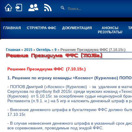
ГЛАВНАЯ
СТРУКТУРА ФФС
ДОКУМЕНТАЦИЯ
АНОНСЫ
Т
РЕЗУЛЬТАТЫ/
Главная
»
2015
»
Октябрь
»
9
» Решение Президиума ФФС (7.10.15г.)
Решение Президиума ФФС (7.10.15г.)
Решение Президиума ФФС (7.10.15г.)
1. Решение по игроку команды «Космос» (Курилово) ПОП
- ПОПОВ Дмитрий («Космос» (Курилово) - за удаление в матче 
Серпухова по футболу 8х8 2015г. среди мужских команд «Техн
(Курилово) от 5.10.15г. за оскорбление судьи нецензурной бр
Регламента (п.9.1. н.) на 5 игр и наложить денежный штраф в 
- Внесение денежного штрафа в бухгалтерию ФФС должно быт
17.10.15г.
- В случае невнесения денежного штрафа в указанный срок д
все соревнования, проводимые под эгидой ФФС.