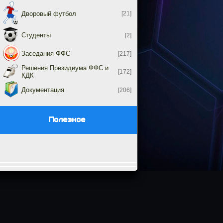
Дворовый футбол
[21]
Студенты
[2]
Заседания ФФС
[217]
Решения Президиума ФФС и
[172]
КДК
Документация
[206]
Полезное