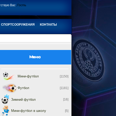
тствую Вас
,
Гость
СПОРТСООРУЖЕНИЯ
КОНТАКТЫ
Меню
Мини-футбол
[1150]
Футбол
[1181]
Зимний футбол
[16]
Мини-футбол в школу
[5]