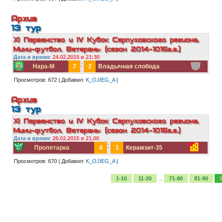
Архив
13 тур
XI Первенство и IV Кубок Серпуховского региона.
Мини-футбол. Ветераны (сезон 2014-1015г.г.)
Дата и в
ремя:
24.02.2015 в 21:30
:
Нара-М
7
2
Владычная слобода
Просмотров:
672
|
Добавил:
K_OJIEG_A
|
Архив
13 тур
XI Первенство и IV Кубок Серпуховского региона.
Мини-футбол. Ветераны (сезон 2014-1015г.г.)
Дата и в
ремя:
26.02.2015 в 21.00
:
Пролетарка
4
1
Керамзит-35
Просмотров:
670
|
Добавил:
K_OJIEG_A
|
...
1-10
11-20
71-80
81-90