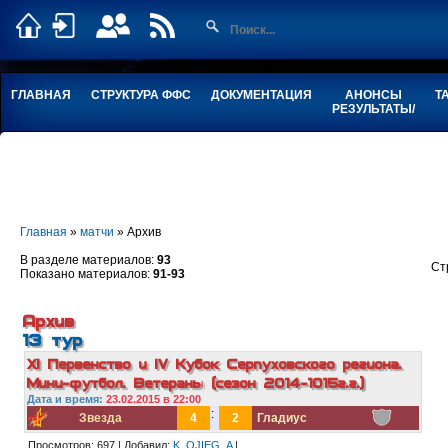
ГЛАВНАЯ
СТРУКТУРА ФФС
ДОКУМЕНТАЦИЯ
АНОНСЫ
Т
РЕЗУЛЬТАТЫ/
Главная
»
матчи
» Архив
В разделе материалов:
93
Ст
Показано материалов:
91-93
Архив
13 тур
XI Первенство и IV Кубок Серпуховского региона.
Мини-футбол. Ветераны (сезон 2014-1015г.г.)
Дата и в
ремя:
23.02.2015 в 22:00
:
Звезда
4
2
Гладиус
Просмотров:
697
|
Добавил:
K_OJIEG_A
|