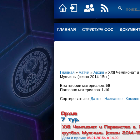
ГЛАВНАЯ
СТРУКТУРА ФФС
ДОКУМЕН
Главная
»
матчи
»
Архив
» XXII Чемпионат и
Мужчины (сезон 2014-15г.г.)
В категории материалов:
56
Показано материалов:
1-10
Сортировать по:
Дате
·
Названию
·
Коммен
Архив
7 тур.
XXII Чемпионат и Первенство г. 
футбол. Мужчины (сезон 2014-15г
Дата и в
ремя:
08.01.2015г. в 14.00