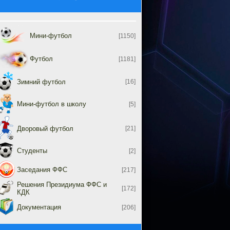
Мини-футбол
[1150]
Футбол
[1181]
Зимний футбол
[16]
Мини-футбол в школу
[5]
Дворовый футбол
[21]
Студенты
[2]
Заседания ФФС
[217]
Решения Президиума ФФС и
[172]
КДК
Документация
[206]