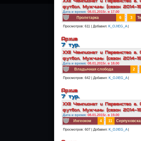
XXII Чемпионат и Первенство г. 
футбол. Мужчины (сезон 2014-15г
Дата и в
ремя:
08.01.2015г. в 17.00
:
Пролетарка
6
3
Т
Просмотров:
611
|
Добавил:
K_OJIEG_A
|
Архив
7 тур.
XXII Чемпионат и Первенство г. 
футбол. Мужчины (сезон 2014-15г
Дата и в
ремя:
08.01.2015г. в 18.00
:
Владычная слобода
2
Просмотров:
642
|
Добавил:
K_OJIEG_A
|
Архив
7 тур.
XXII Чемпионат и Первенство г. 
футбол. Мужчины (сезон 2014-15г
Дата и в
ремя:
08.01.2015г. в 19.00
:
Ингеоком
4
11
Серпуховска
Просмотров:
607
|
Добавил:
K_OJIEG_A
|