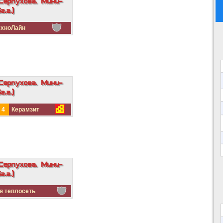
Серпухова. Мини-
.г.)
ехноЛайн
Серпухова. Мини-
.г.)
4
Керамзит
Серпухова. Мини-
.г.)
я теплосеть