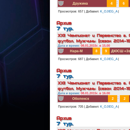
:
Дружина
4
6
Просмотров:
657
|
Добавил:
K_OJIEG_A
|
Архив
7 тур.
XXII Чемпионат и Первенство г. 
футбол. Мужчины (сезон 2014-15г
Дата и в
ремя:
08.01.2015г. в 15.00
:
Нара-М
8
9
ДЮСШ «Зв
Просмотров:
687
|
Добавил:
K_OJIEG_A
|
Архив
7 тур.
XXII Чемпионат и Первенство г. 
футбол. Мужчины (сезон 2014-15г
Дата и в
ремя:
08.01.2015г. в 16.00
:
Оболенск
2
2
Просмотров:
705
|
Добавил:
K_OJIEG_A
|
Архив
7 тур.