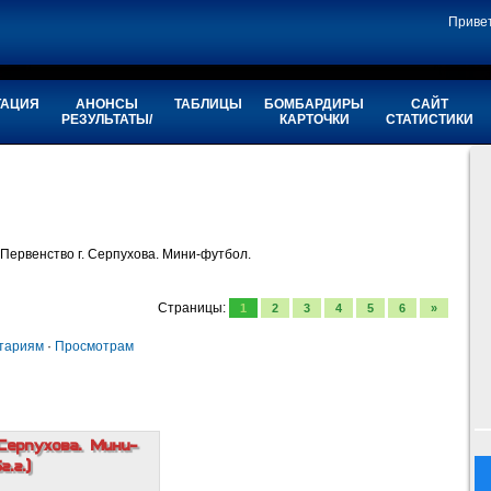
Приве
ТАЦИЯ
АНОНСЫ
ТАБЛИЦЫ
БОМБАРДИРЫ
САЙТ
РЕЗУЛЬТАТЫ/
КАРТОЧКИ
СТАТИСТИКИ
 Первенство г. Серпухова. Мини-футбол.
Страницы
:
1
2
3
4
5
6
»
тариям
·
Просмотрам
Серпухова. Мини-
.г.)