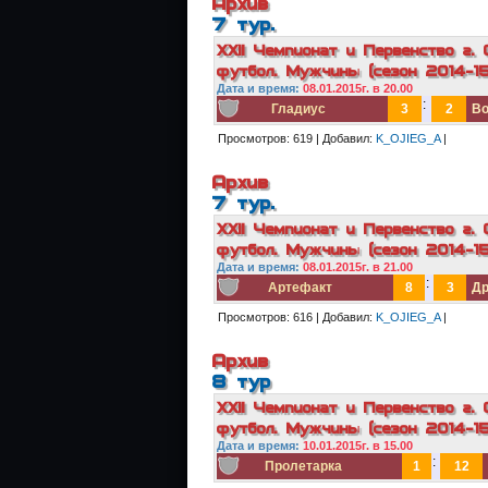
Архив
7 тур.
XXII Чемпионат и Первенство г. 
футбол. Мужчины (сезон 2014-15г
Дата и в
ремя:
08.01.2015г. в 20.00
:
Гладиус
3
2
Во
Просмотров:
619
|
Добавил:
K_OJIEG_A
|
Архив
7 тур.
XXII Чемпионат и Первенство г. 
футбол. Мужчины (сезон 2014-15г
Дата и в
ремя:
08.01.2015г. в 21.00
:
Артефакт
8
3
Др
Просмотров:
616
|
Добавил:
K_OJIEG_A
|
Архив
8 тур
XXII Чемпионат и Первенство г. 
футбол. Мужчины (сезон 2014-15г
Дата и в
ремя:
10.01.2015г. в 15.00
:
Пролетарка
1
12