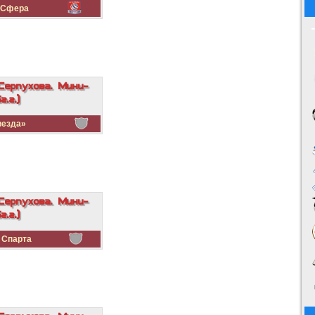
Сфера
Серпухова. Мини-
.г.)
езда»
Серпухова. Мини-
.г.)
Спарта