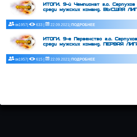
ИТОГИ. 9-й Чемпионат г.о. Серпухо
среди мужских команд. ВЫСШАЯ ЛИГ
вк1957|
633 |
22.09.2021|
ПОДРОБНЕЕ
ИТОГИ. 9-е Первенство г.о. Серпух
среди мужских команд. ПЕРВАЯ ЛИГ
вк1957|
615 |
22.09.2021|
ПОДРОБНЕЕ