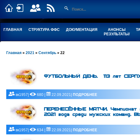
ГЛАВНАЯ
СТРУКТУРА ФФС
ДОКУМЕНТАЦИЯ
АНОНСЫ
Т
РЕЗУЛЬТАТЫ/
Главная
»
2021
»
Сентябрь
»
22
ФУТБОЛЬНЫЙ ДЕНЬ. 113 лет СЕРП
вк1957|
680 |
22.09.2021|
ПОДРОБНЕЕ
ПЕРЕНЕСЁННЫЕ МАТЧИ. Чемпионат г
2021 года среди мужских команд. 
вк1957|
634 |
22.09.2021|
ПОДРОБНЕЕ