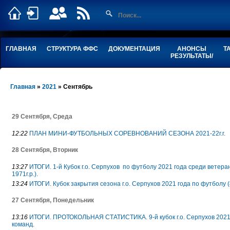
ГЛАВНАЯ
СТРУКТУРА ФФС
ДОКУМЕНТАЦИЯ
АНОНСЫ
Т
РЕЗУЛЬТАТЫ/
Главная
»
2021
»
Сентябрь
29 Сентября, Среда
12:22
ПЛАН МИНИ-ФУТБОЛЬНЫХ СОРЕВНОВАНИЙ СЕЗОНА 2021-22г.г.
28 Сентября, Вторник
13:27
ИТОГИ. 1-й Кубок г.о. Серпухов по футболу 2021 года среди ветера
1971г.р.).
13:24
ИТОГИ. Кубок закрытия сезона г.о. Серпухов 2021 года по футболу (
27 Сентября, Понедельник
13:16
ИТОГИ. ПРОТОКОЛЬНАЯ СТАТИСТИКА. 9-й кубок г.о. Серпухов 2021 
команд.