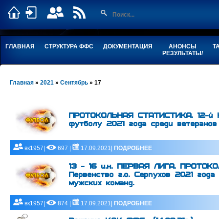
ГЛАВНАЯ
СТРУКТУРА ФФС
ДОКУМЕНТАЦИЯ
АНОНСЫ
Т
РЕЗУЛЬТАТЫ/
Главная
»
2021
»
Сентябрь
»
17
ПРОТОКОЛЬНАЯ СТАТИСТИКА. 12-й Ку
футболу 2021 года среди ветеранов
вк1957|
697 |
17.09.2021|
ПОДРОБНЕЕ
13 - 16 и.н. ПЕРВАЯ ЛИГА. ПРОТОК
Первенство г.о. Серпухов 2021 года
мужских команд.
вк1957|
874 |
17.09.2021|
ПОДРОБНЕЕ