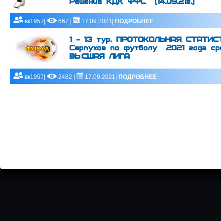
Решение КДК ФФС (14.09.21г.)
вк1957|
667 |
17.09.2021|
ПОДРОБНЕЕ
1 - 13 тур. ПРОТОКОЛЬНАЯ СТАТИСТ
Серпухов по футболу 2021 года ср
ВЫСШАЯ ЛИГА
вк1957|
2482 |
17.09.2021|
ПОДРОБНЕЕ