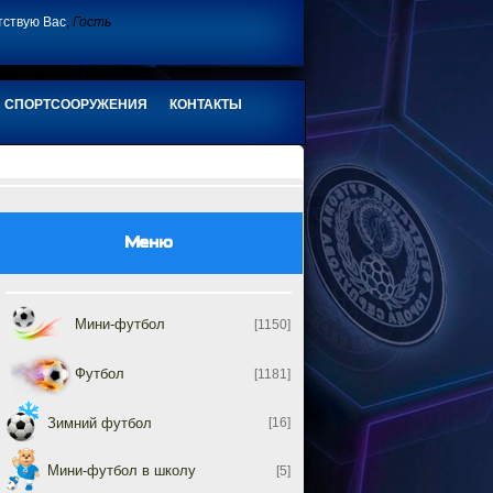
тствую Вас
,
Гость
СПОРТСООРУЖЕНИЯ
КОНТАКТЫ
Меню
Мини-футбол
[1150]
Футбол
[1181]
Зимний футбол
[16]
Мини-футбол в школу
[5]