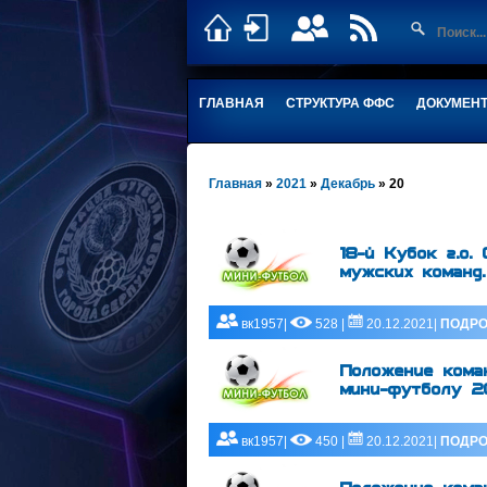
ГЛАВНАЯ
СТРУКТУРА ФФС
ДОКУМЕН
Главная
»
2021
»
Декабрь
»
20
18-й Кубок г.о.
мужских команд.
вк1957|
528 |
20.12.2021|
ПОДРО
Положение коман
мини-футболу 20
вк1957|
450 |
20.12.2021|
ПОДРО