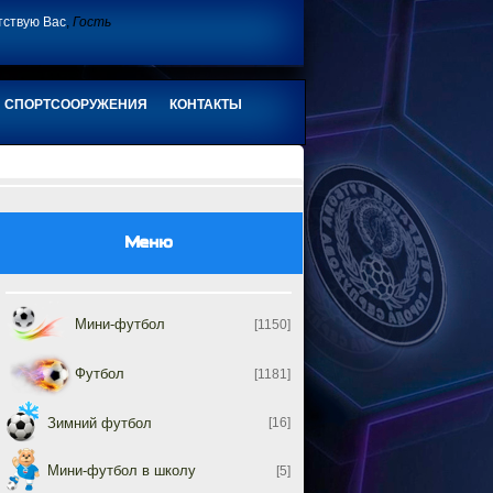
тствую Вас
,
Гость
СПОРТСООРУЖЕНИЯ
КОНТАКТЫ
Меню
Мини-футбол
[1150]
Футбол
[1181]
Зимний футбол
[16]
Мини-футбол в школу
[5]