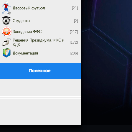
Дворовый футбол
[21]
Студенты
[2]
Заседания ФФС
[217]
Решения Президиума ФФС и
[172]
КДК
Документация
[206]
Полезное