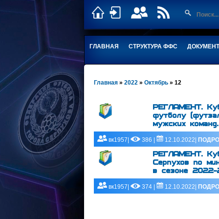
ГЛАВНАЯ
СТРУКТУРА ФФС
ДОКУМЕН
Главная
»
2022
»
Октябрь
»
12
РЕГЛАМЕНТ. Куб
футболу (футза
мужских команд.
вк1957|
386 |
12.10.2022|
ПОДРО
РЕГЛАМЕНТ. Куб
Серпухов по ми
в сезоне 2022-
вк1957|
374 |
12.10.2022|
ПОДРО