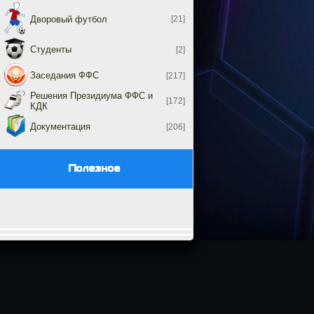
Дворовый футбол
[21]
Студенты
[2]
Заседания ФФС
[217]
Решения Президиума ФФС и
[172]
КДК
Документация
[206]
Полезное