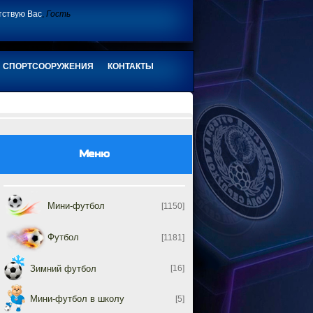
тствую Вас
,
Гость
СПОРТСООРУЖЕНИЯ
КОНТАКТЫ
Меню
Мини-футбол
[1150]
Футбол
[1181]
Зимний футбол
[16]
Мини-футбол в школу
[5]