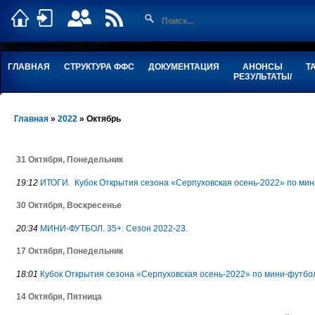
ГЛАВНАЯ
СТРУКТУРА ФФС
ДОКУМЕНТАЦИЯ
АНОНСЫ
Т
РЕЗУЛЬТАТЫ/
Главная
»
2022
»
Октябрь
31 Октября, Понедельник
19:12
ИТОГИ. Кубок Открытия сезона «Серпуховская осень-2022» по мин
30 Октября, Воскресенье
20:34
МИНИ-ФУТБОЛ. 35+. Сезон 2022-23.
17 Октября, Понедельник
18:01
Кубок Открытия сезона «Серпуховская осень-2022» по мини-футбол
14 Октября, Пятница