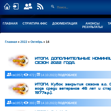
ГЛАВНАЯ
СТРУКТУРА ФФС
ДОКУМЕНТАЦИЯ
АНОНСЫ
Т
РЕЗУЛЬТАТЫ/
Главная
»
2022
»
Октябрь
»
14
ИТОГИ. ДОПОЛНИТЕЛЬНЫЕ НОМИНА
СЕЗОН 2022 ГОДА.
вк1957|
472 |
14.10.2022|
ПОДРОБНЕЕ
ИТОГИ. Кубок закрытия сезона г.о
года среди ветеранов 45 лет и ста
1977г.р.).
вк1957|
393 |
14.10.2022|
ПОДРОБНЕЕ