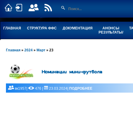
ГЛАВНАЯ
СТРУКТУРА ФФС
ДОКУМЕНТАЦИЯ
АНОНСЫ
Т
РЕЗУЛЬТАТЫ/
Главная
»
2024
»
Март
»
23
Номинации мини-футбола
вк1957|
476 |
23.03.2024|
ПОДРОБНЕЕ