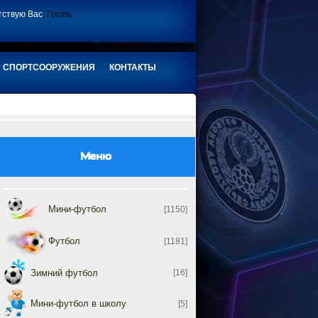
тствую Вас
,
Гость
СПОРТСООРУЖЕНИЯ
КОНТАКТЫ
Меню
Мини-футбол
[1150]
Футбол
[1181]
Зимний футбол
[16]
Мини-футбол в школу
[5]