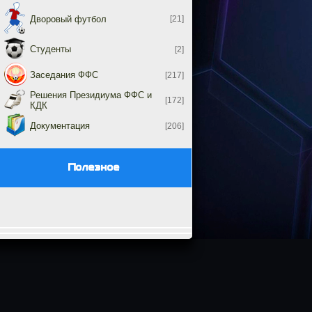
Дворовый футбол
[21]
Студенты
[2]
Заседания ФФС
[217]
Решения Президиума ФФС и
[172]
КДК
Документация
[206]
Полезное