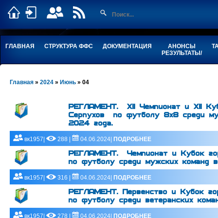
ГЛАВНАЯ
СТРУКТУРА ФФС
ДОКУМЕНТАЦИЯ
АНОНСЫ
Т
РЕЗУЛЬТАТЫ/
Главная
»
2024
»
Июнь
»
04
РЕГЛАМЕНТ. XII Чемпионат и XII Ку
Серпухов по футболу 8х8 среди му
2024 года.
вк1957|
288 |
04.06.2024|
ПОДРОБНЕЕ
РЕГЛАМЕНТ. Чемпионат и Кубок гор
по футболу среди мужских команд в
вк1957|
316 |
04.06.2024|
ПОДРОБНЕЕ
РЕГЛАМЕНТ. Первенство и Кубок го
по футболу среди ветеранских кома
вк1957|
278 |
04.06.2024|
ПОДРОБНЕЕ