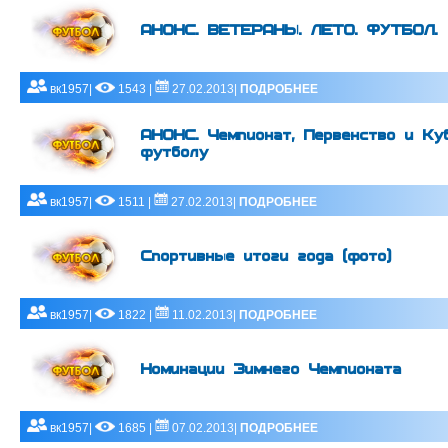
АНОНС. ВЕТЕРАНЫ. ЛЕТО. ФУТБОЛ.
вк1957|
1543 |
27.02.2013|
ПОДРОБНЕЕ
АНОНС. Чемпионат, Первенство и Ку
футболу
вк1957|
1511 |
27.02.2013|
ПОДРОБНЕЕ
Спортивные итоги года (фото)
вк1957|
1822 |
11.02.2013|
ПОДРОБНЕЕ
Номинации Зимнего Чемпионата
вк1957|
1685 |
07.02.2013|
ПОДРОБНЕЕ