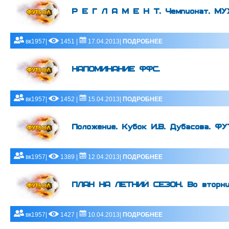
Р Е Г Л А М Е Н Т. Чемпионат. М
вк1957|
1451 |
17.04.2013|
ПОДРОБНЕЕ
НАПОМИНАНИЕ ФФС.
вк1957|
1452 |
15.04.2013|
ПОДРОБНЕЕ
Положение. Кубок И.В. Дубасова. 
вк1957|
1389 |
12.04.2013|
ПОДРОБНЕЕ
ПЛАН НА ЛЕТНИЙ СЕЗОН. Во вторни
вк1957|
1427 |
10.04.2013|
ПОДРОБНЕЕ