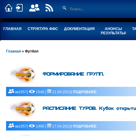
ГЛАВНАЯ
СТРУКТУРА ФФС
ДОКУМЕНТАЦИЯ
АНОНСЫ
Т
РЕЗУЛЬТАТЫ/
Главная
»
Футбол
ФОРМИРОВАНИЕ ГРУПП.
вк1957|
1540 |
21.04.2013|
ПОДРОБНЕЕ
РАСПИСАНИЕ ТУРОВ. Кубок открытия
вк1957|
1490 |
17.04.2013|
ПОДРОБНЕЕ