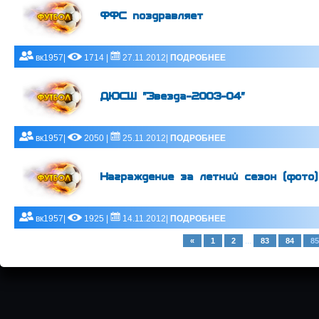
ФФС поздравляет
вк1957|
1714 |
27.11.2012|
ПОДРОБНЕЕ
ДЮСШ "Звезда-2003-04"
вк1957|
2050 |
25.11.2012|
ПОДРОБНЕЕ
Награждение за летний сезон (фото)
вк1957|
1925 |
14.11.2012|
ПОДРОБНЕЕ
...
«
1
2
83
84
85