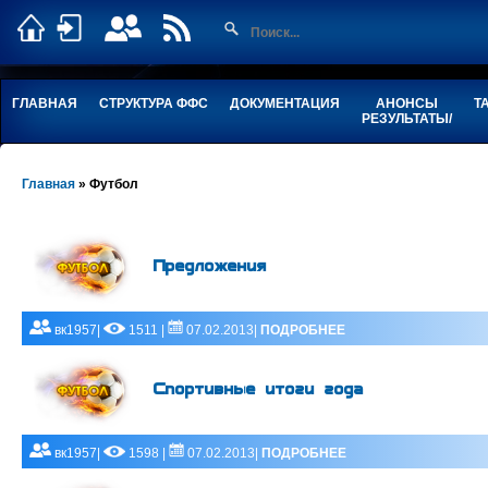
ГЛАВНАЯ
СТРУКТУРА ФФС
ДОКУМЕНТАЦИЯ
АНОНСЫ
Т
РЕЗУЛЬТАТЫ/
Главная
»
Футбол
Предложения
вк1957|
1511 |
07.02.2013|
ПОДРОБНЕЕ
Спортивные итоги года
вк1957|
1598 |
07.02.2013|
ПОДРОБНЕЕ