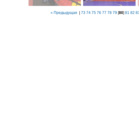
« Предыдущая
|
73
74
75
76
77
78
79
[
80
]
81
82
8