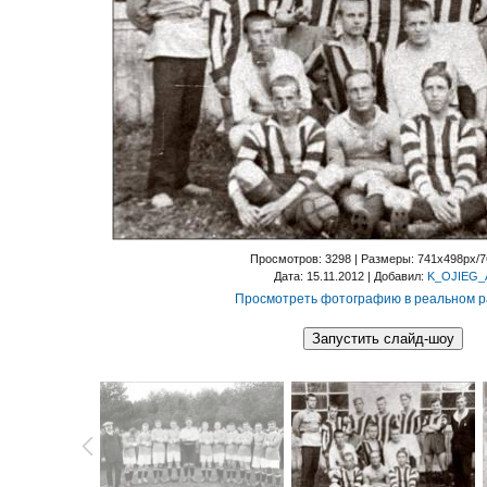
Просмотров
: 3298 |
Размеры
: 741x498px/
Дата
: 15.11.2012 |
Добавил
:
K_OJIEG_
Просмотреть фотографию в реальном 