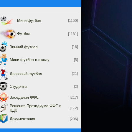
Мини-футбол
[1150]
Футбол
[1181]
Зимний футбол
[16]
Мини-футбол в школу
[5]
Дворовый футбол
[21]
Студенты
[2]
Заседания ФФС
[217]
Решения Президиума ФФС и
[172]
КДК
Документация
[206]