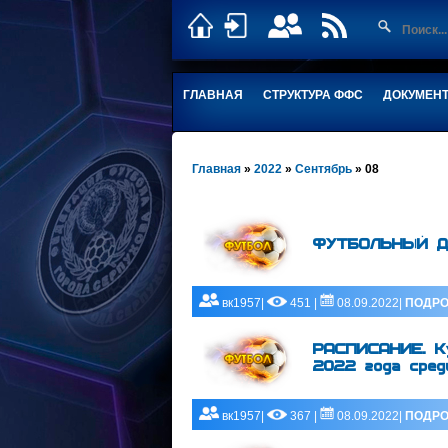
ГЛАВНАЯ
СТРУКТУРА ФФС
ДОКУМЕН
Главная
»
2022
»
Сентябрь
»
08
ФУТБОЛЬНЫЙ Д
вк1957|
451 |
08.09.2022|
ПОДРО
РАСПИСАНИЕ. Ку
2022 года сред
вк1957|
367 |
08.09.2022|
ПОДРО