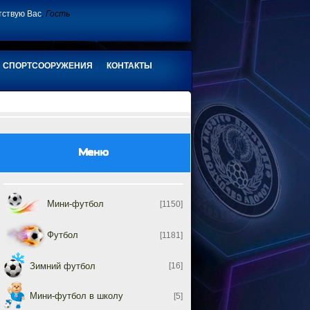
тствую Вас
,
Гость
СПОРТСООРУЖЕНИЯ
КОНТАКТЫ
Меню
Мини-футбол
[1150]
Футбол
[1181]
Зимний футбол
[16]
Мини-футбол в школу
[5]