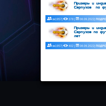
Призеры и индив
Серпухов по фу
вк1957|
378 |
08.09.2022|
ПОДРО
Призеры и индив
Серпухов по фу
лет
вк1957|
402 |
08.09.2022|
ПОДРО