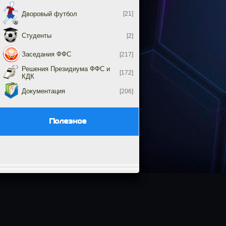
Дворовый футбол
[21]
Студенты
[2]
Заседания ФФС
[217]
Решения Президиума ФФС и
[172]
КДК
Документация
[206]
Полезное