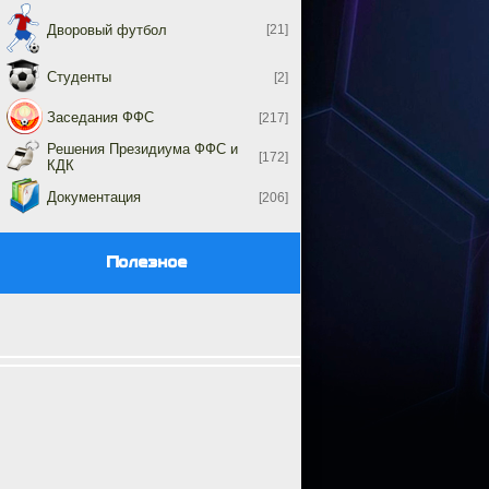
Дворовый футбол
[21]
Студенты
[2]
Заседания ФФС
[217]
Решения Президиума ФФС и
[172]
КДК
Документация
[206]
Полезное