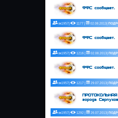
ФФС сообщает.
вк1957|
1177 |
02.08.2013|
ПОДР
ФФС сообщает.
вк1957|
1216 |
02.08.2013|
ПОДР
ФФС сообщает.
вк1957|
1217 |
29.07.2013|
ПОДР
ПРОТОКОЛЬНАЯ 
города Серпухо
вк1957|
1292 |
26.07.2013|
ПОДР