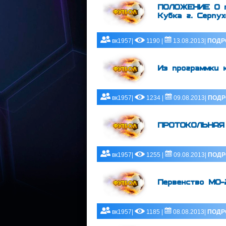
ПОЛОЖЕНИЕ О пр
Кубка г. Серпух
вк1957|
1190 |
13.08.2013|
ПОДР
Из программки 
вк1957|
1234 |
09.08.2013|
ПОДР
ПРОТОКОЛЬНАЯ С
вк1957|
1255 |
09.08.2013|
ПОДР
Первенство МО-
вк1957|
1185 |
08.08.2013|
ПОДР