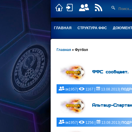
ГЛАВНАЯ
СТРУКТУРА ФФС
ДОКУМЕН
Главная
»
Футбол
ФФС сообщает.
вк1957|
1167 |
13.08.2013|
ПОДР
Альтаир-Спартак
вк1957|
1256 |
13.08.2013|
ПОДР