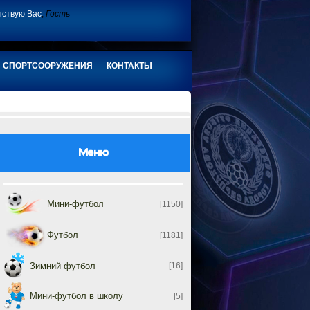
тствую Вас
,
Гость
СПОРТСООРУЖЕНИЯ
КОНТАКТЫ
Меню
Мини-футбол
[1150]
Футбол
[1181]
Зимний футбол
[16]
Мини-футбол в школу
[5]