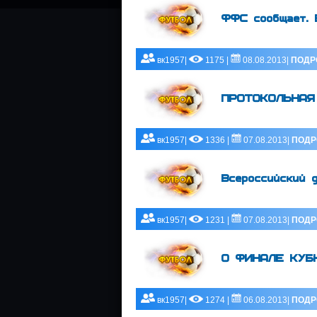
ФФС сообщает. 
вк1957|
1175 |
08.08.2013|
ПОДР
ПРОТОКОЛЬНАЯ С
вк1957|
1336 |
07.08.2013|
ПОДР
Всероссийский 
вк1957|
1231 |
07.08.2013|
ПОДР
О ФИНАЛЕ КУБК
вк1957|
1274 |
06.08.2013|
ПОДР