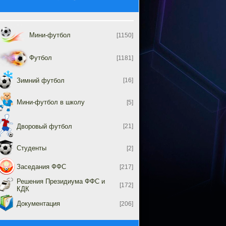
Мини-футбол
[1150]
Футбол
[1181]
Зимний футбол
[16]
Мини-футбол в школу
[5]
Дворовый футбол
[21]
Студенты
[2]
Заседания ФФС
[217]
Решения Президиума ФФС и
[172]
КДК
Документация
[206]