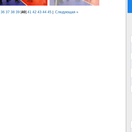
36
37
38
39
[
40
]
41
42
43
44
45
|
Следующая »