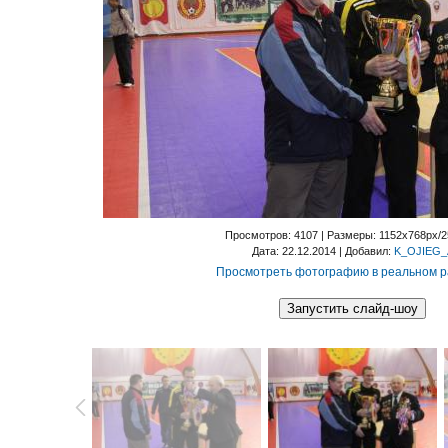
Просмотров
: 4107 |
Размеры
: 1152x768px/
Дата
: 22.12.2014 |
Добавил
:
K_OJIEG_
Просмотреть фотографию в реальном 