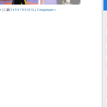
я
|
1
[
2
]
3
4
5
6
7
8
9
10
11
|
Следующая »