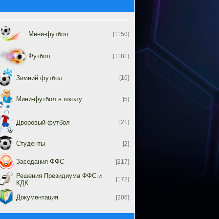
Мини-футбол
[1150]
Футбол
[1181]
Зимний футбол
[16]
Мини-футбол в школу
[5]
Дворовый футбол
[21]
Студенты
[2]
Заседания ФФС
[217]
Решения Президиума ФФС и
[172]
КДК
Документация
[206]