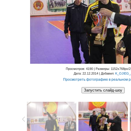
Просмотров
: 4190 |
Размеры
: 1152x768px/
Дата
: 22.12.2014 |
Добавил
:
K_OJIEG_
Просмотреть фотографию в реальном 