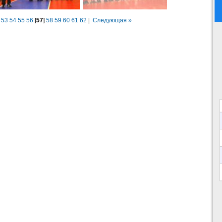
53
54
55
56
[
57
]
58
59
60
61
62
|
Следующая »