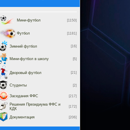
Мини-футбол
[1150]
Футбол
[1181]
Зимний футбол
[16]
Мини-футбол в школу
[5]
Дворовый футбол
[21]
Студенты
[2]
Заседания ФФС
[217]
Решения Президиума ФФС и
[172]
КДК
Документация
[206]