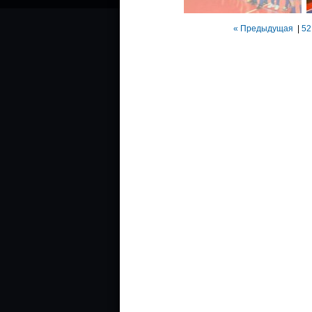
« Предыдущая
|
52