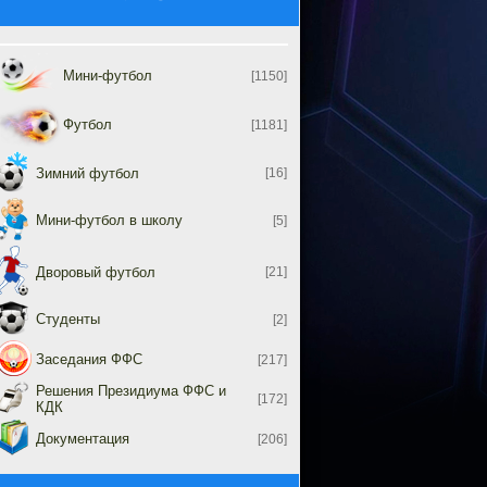
Мини-футбол
[1150]
Футбол
[1181]
Зимний футбол
[16]
Мини-футбол в школу
[5]
Дворовый футбол
[21]
Студенты
[2]
Заседания ФФС
[217]
Решения Президиума ФФС и
[172]
КДК
Документация
[206]