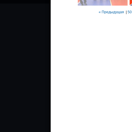
« Предыдущая
|
50