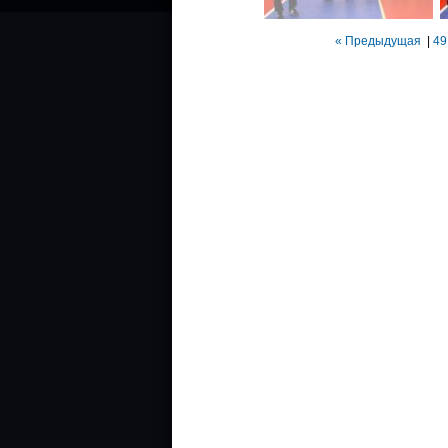
« Предыдущая
|
49