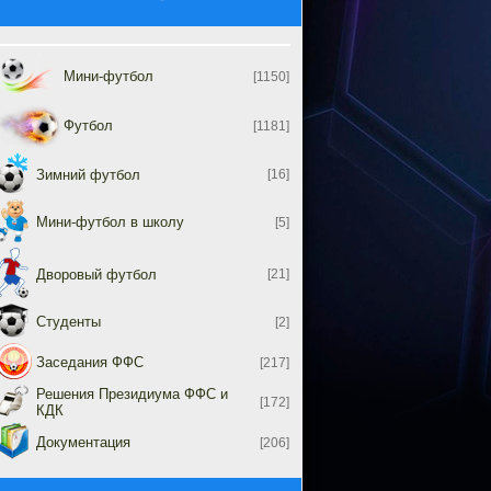
Мини-футбол
[1150]
Футбол
[1181]
Зимний футбол
[16]
Мини-футбол в школу
[5]
Дворовый футбол
[21]
Студенты
[2]
Заседания ФФС
[217]
Решения Президиума ФФС и
[172]
КДК
Документация
[206]