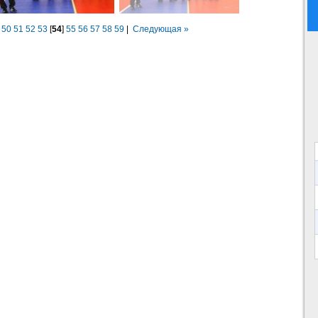
50
51
52
53
[
54
]
55
56
57
58
59
|
Следующая »